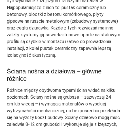
być wykonane z lżejszych i tańszych materiałów.
Najpopularniejsze z nich to: pustak ceramiczny lub
betonowy, bloczki z betonu komórkowego, płyty
gipsowe na ruszcie metalowym (zabudowy systemowe)
oraz cegła dziurawka. Każde z tych rozwiązań ma inne
zalety: systemy gipsowo-kartonowe oparte na stalowym
profilu są szybkie w montażu i łatwe do prowadzenia
instalacji, z kolei pustak ceramiczny zapewnia lepszą
izolacyjność akustyczną.
Ściana nośna a działowa – główne
różnice
Różnice między obydwoma typami ścian widać na kilku
poziomach. Ściany nośne są grubsze – zazwyczaj 24
cm lub więcej – i wymagają materiałów o wysokiej
wytrzymałości mechanicznej, co bezpośrednio przekłada
się na wyższy koszt budowy. Ściany działowe mogą mieć
zaledwie 8-12 cm grubości i wykonuje się je z lżejszych,