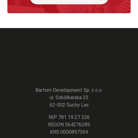
Bartom Development Sp. z o.o.
ul. Szkółkarska 25
62-002 Suchy Las
NIP 781 19 27 326
REGON 364276289
KRS 0000897369