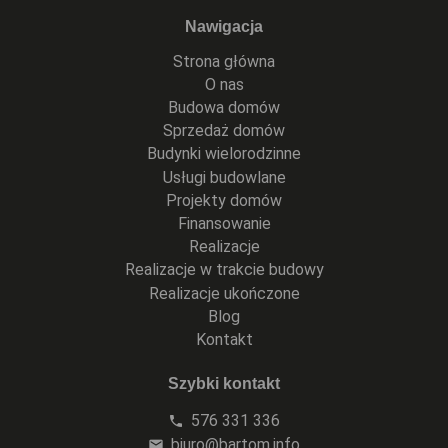
Nawigacja
Strona główna
O nas
Budowa domów
Sprzedaż domów
Budynki wielorodzinne
Usługi budowlane
Projekty domów
Finansowanie
Realizacje
Realizacje w trakcie budowy
Realizacje ukończone
Blog
Kontakt
Szybki kontakt
576 331 336
phone
biuro@bartom.info
mail