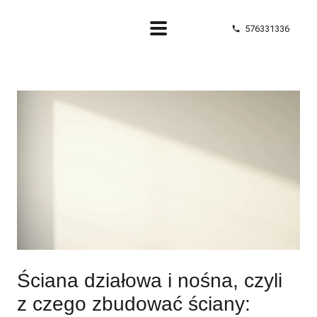
576331336
phone
Ściana działowa i nośna, czyli
z czego zbudować ściany: